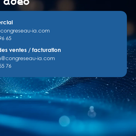
t adeo
rcial
congreseau-ia.com
96 65
des ventes / facturation
on@congreseau-ia.com
55 76